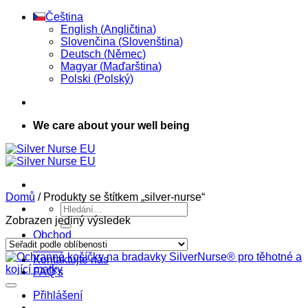
Přeskočit
Čeština
na
English
(
Angličtina
)
obsah
Slovenčina
(
Slovenština
)
Deutsch
(
Němec
)
Magyar
(
Maďarština
)
Polski
(
Polský
)
We care about your well being
Domů
/
Produkty se štítkem „silver-nurse“
Hledat:
Zobrazen jediný výsledek
Obchod
O nás
Kontaktujte nás
FAQ’s
Přihlášení