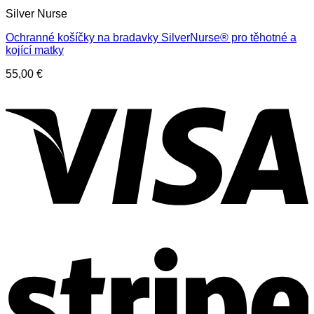
Silver Nurse
Ochranné košíčky na bradavky SilverNurse® pro těhotné a
kojící matky
55,00
€