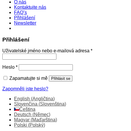
O nás
Kontaktujte nás
FAQ’s
Přihlášení
Newsletter
Přihlášení
Povinné
Uživatelské jméno nebo e-mailová adresa
*
Povinné
Heslo
*
Zapamatujte si mě
Přihlásit se
Zapomněli jste heslo?
English
(
Angličtina
)
Slovenčina
(
Slovenština
)
Čeština
Deutsch
(
Němec
)
Magyar
(
Maďarština
)
Polski
(
Polský
)