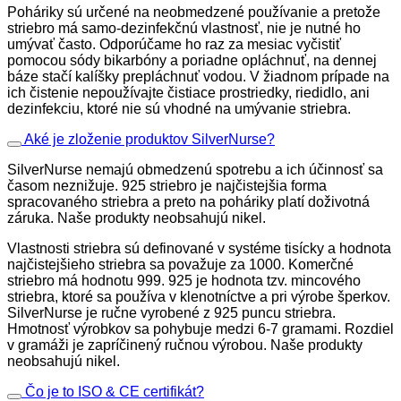
Poháriky sú určené na neobmedzené používanie a pretože
striebro má samo-dezinfekčnú vlastnosť, nie je nutné ho
umývať často. Odporúčame ho raz za mesiac vyčistiť
pomocou sódy bikarbóny a poriadne opláchnuť, na dennej
báze stačí kalíšky prepláchnuť vodou. V žiadnom prípade na
ich čistenie nepoužívajte čistiace prostriedky, riedidlo, ani
dezinfekciu, ktoré nie sú vhodné na umývanie striebra.
Aké je zloženie produktov SilverNurse?
SilverNurse nemajú obmedzenú spotrebu a ich účinnosť sa
časom neznižuje. 925 striebro je najčistejšia forma
spracovaného striebra a preto na poháriky platí doživotná
záruka. Naše produkty neobsahujú nikel.
Vlastnosti striebra sú definované v systéme tisícky a hodnota
najčistejšieho striebra sa považuje za 1000. Komerčné
striebro má hodnotu 999. 925 je hodnota tzv. mincového
striebra, ktoré sa používa v klenotníctve a pri výrobe šperkov.
SilverNurse je ručne vyrobené z 925 puncu striebra.
Hmotnosť výrobkov sa pohybuje medzi 6-7 gramami. Rozdiel
v gramáži je zapríčinený ručnou výrobou. Naše produkty
neobsahujú nikel.
Čo je to ISO & CE certifikát?