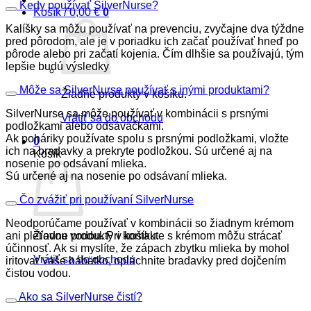
Kedy používať SilverNurse?
Košík /
0,00
€
0
Kalíšky sa môžu používať na prevenciu, zvyčajne dva týždne
pred pôrodom, ale je v poriadku ich začať používať hneď po
pôrode alebo pri začatí kojenia. Čím dlhšie sa používajú, tým
lepšie budú výsledky
Môže sa SilverNurse používať s inými produktami?
Žiadne produkty v košíku.
SilverNurse sa môže používať v kombinácii s prsnými
Vrátiť sa do obchodu
podložkami alebo odsávačkami.
Ak poháriky používate spolu s prsnými podložkami, vložte
0
ich na bradavky a prekryte podložkou. Sú určené aj na
Košík
nosenie po odsávaní mlieka.
Sú určené aj na nosenie po odsávaní mlieka.
Čo zvážiť pri používaní SilverNurse
Neodporúčame používať v kombinácii so žiadnym krémom
ani pleťovou vodou. Pri kontakte s krémom môžu strácať
Žiadne produkty v košíku.
účinnosť. Ak si myslíte, že zápach zbytku mlieka by mohol
Vrátiť sa do obchodu
iritovať vaše bábätko, opláchnite bradavky pred dojčením
čistou vodou.
Ako sa SilverNurse čistí?