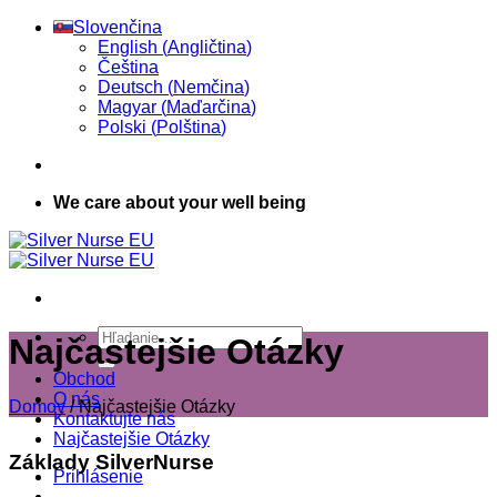
Skip
Slovenčina
to
English
(
Angličtina
)
content
Čeština
Deutsch
(
Nemčina
)
Magyar
(
Maďarčina
)
Polski
(
Polština
)
We care about your well being
Hľadať:
Najčastejšie Otázky
Obchod
O nás
Domov
/
Najčastejšie Otázky
Kontaktujte nás
Najčastejšie Otázky
Základy SilverNurse
Prihlásenie