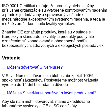
ISO 9001 Certifikát uisťuje, že produkty alebo služby
príslušnej organizácie sú vytvorené kontrolovaným riadením
a produkt je dodávaný a spravovaný v súlade s
medzinárodne akceptovaným systémom riadenia, a teda je
možné zaručiť kontinuitu kvality výrobkov.
Známka CE označuje produkty, ktoré sú v súlade s
Európskym štandardom kvality, a produkty pod týmto
označením sú kontrolované a ohodnotené podľa
bezpečnostných, zdravotných a ekologických požiadaviek.
Vrátenie
Môžem dôverovať SilverNurse?
V SilverNurse si dávame za úlohu zabezpečiť 100%
spokojnosť zákazníkov. Poskytujeme možnosť vrátenia
výrobku do 14 dní bez udania dôvodu
Môže sa SilverNurse používať s inými produktami?
Aby ste nám mohli dôverovať, máme akreditované
laboratórne výsledky a CE a ISO certifikáty.