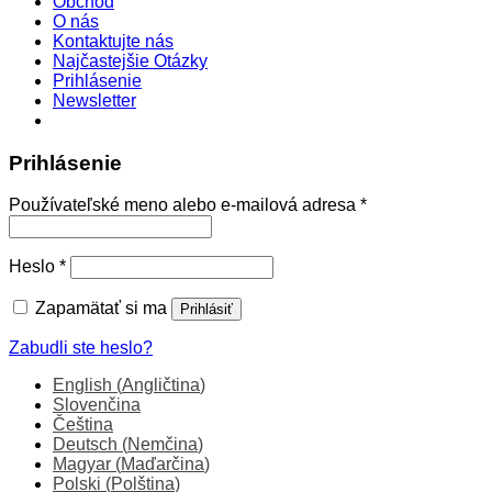
Obchod
O nás
Kontaktujte nás
Najčastejšie Otázky
Prihlásenie
Newsletter
Prihlásenie
Povinné
Používateľské meno alebo e-mailová adresa
*
Povinné
Heslo
*
Zapamätať si ma
Prihlásiť
Zabudli ste heslo?
English
(
Angličtina
)
Slovenčina
Čeština
Deutsch
(
Nemčina
)
Magyar
(
Maďarčina
)
Polski
(
Polština
)